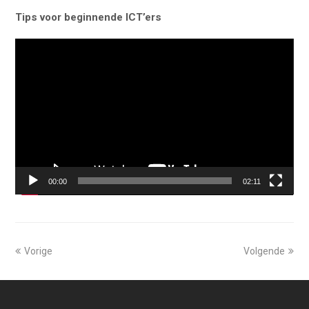
Tips voor beginnende ICT’ers
Videospeler
00:00
02:11
Vorige
Volgende