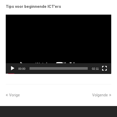
Tips voor beginnende ICT’ers
Videospeler
00:00
02:11
Vorige
Volgende